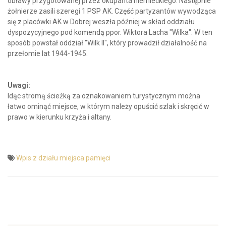
obławy przygotowanej przez okupanta niemieckiego. Następnie
żołnierze zasili szeregi 1 PSP AK. Część partyzantów wywodząca
się z placówki AK w Dobrej weszła później w skład oddziału
dyspozycyjnego pod komendą ppor. Wiktora Lacha "Wilka". W ten
sposób powstał oddział "Wilk II", który prowadził działalność na
przełomie lat 1944-1945.
Uwagi:
Idąc stromą ścieżką za oznakowaniem turystycznym można
łatwo ominąć miejsce, w którym należy opuścić szlak i skręcić w
prawo w kierunku krzyża i altany.
Wpis z działu miejsca pamięci