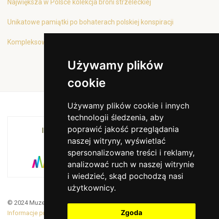
Największa w Polsce kolekcja broni strzeleckiej
Unikatowe pamiątki po bohaterach polskiej konspiracji
Kompleksowa oferta edukacyjna
Używamy plików
cookie
Używamy plików cookie i innych
technologii śledzenia, aby
poprawić jakość przeglądania
INSTYTUCJA KULTURY MIASTA KRAKOWA I
naszej witryny, wyświetlać
WOJEWÓDZTWA MAŁOPOLSKIEGO
spersonalizowane treści i reklamy,
analizować ruch w naszej witrynie
i wiedzieć, skąd pochodzą nasi
użytkownicy.
© 2024 Muzeum Armii Krajowej. Translated by Google Translate
Zgoda
Informacje prawne
|
BiP
|
Zamówienia publiczne
|
Deklaracja