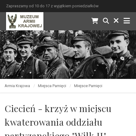
Zapraszamy od 10 do 17 z wyjątkiem poniedziałków
Armia Krajowa
Miejsca Pamięci
Miejsce Pamięci
Ciecień - krzyż w miejscu
kwaterowania oddziału
partyzanckiego "Wilk II"