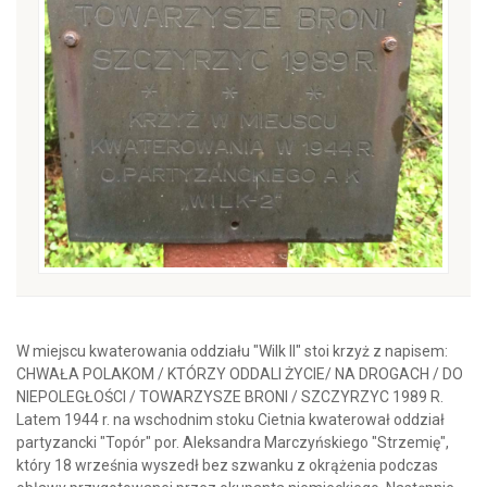
W miejscu kwaterowania oddziału "Wilk II" stoi krzyż z napisem:
CHWAŁA POLAKOM / KTÓRZY ODDALI ŻYCIE/ NA DROGACH / DO
NIEPOLEGŁOŚCI / TOWARZYSZE BRONI / SZCZYRZYC 1989 R.
Latem 1944 r. na wschodnim stoku Cietnia kwaterował oddział
partyzancki "Topór" por. Aleksandra Marczyńskiego "Strzemię",
który 18 września wyszedł bez szwanku z okrążenia podczas