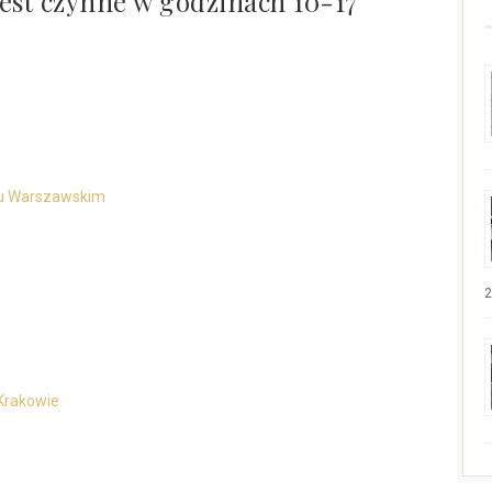
st czynne w godzinach 10-17
aniu Warszawskim
2
Krakowie