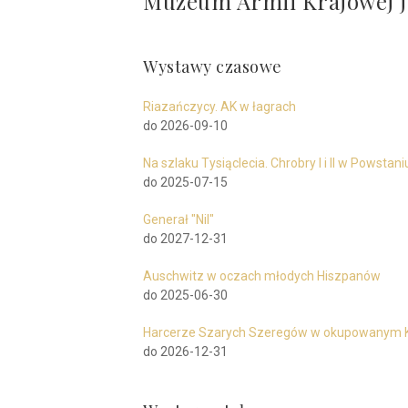
Muzeum Armii Krajowej je
Wystawy czasowe
Riazańczycy. AK w łagrach
do 2026-09-10
Na szlaku Tysiąclecia. Chrobry I i II w Powst
do 2025-07-15
Generał "Nil"
do 2027-12-31
Auschwitz w oczach młodych Hiszpanów
do 2025-06-30
Harcerze Szarych Szeregów w okupowanym 
do 2026-12-31