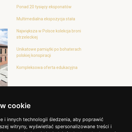
Ponad 20 tysięcy eksponatów
Multimedialna ekspozycja stała
Największa w Polsce kolekcja broni
strzeleckiej
Unikatowe pamiątki po bohaterach
polskiej konspiracji
Kompleksowa oferta edukacyjna
w cookie
i innych technologii śledzenia, aby poprawić
szej witryny, wyświetlać spersonalizowane treści i