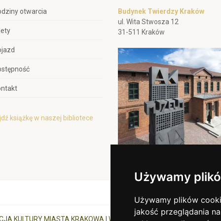
dziny otwarcia
Budynek Twierdzy Kraków
ul. Wita Stwosza 12
lety
31-511 Kraków
ojazd
ostępność
ntakt
dź książkę w naszej bibliotece
Używamy plikó
Używamy plików cookie 
jakość przeglądania na
CJA KULTURY MIASTA KRAKOWA I WOJEWÓDZTWA MAŁOPOLSKIEGO