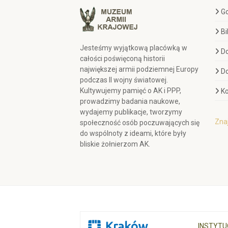
Go
Bi
Jesteśmy wyjątkową placówką w
D
całości poświęconą historii
największej armii podziemnej Europy
D
podczas II wojny światowej.
Kultywujemy pamięć o AK i PPP,
Ko
prowadzimy badania naukowe,
wydajemy publikacje, tworzymy
Znaj
społeczność osób poczuwających się
do wspólnoty z ideami, które były
bliskie żołnierzom AK.
INSTYTU